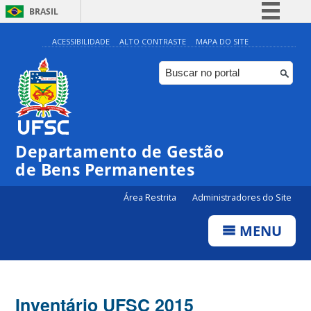
BRASIL
Simplifique!
ACESSIBILIDADE
ALTO CONTRASTE
MAPA DO SITE
Comunica BR
Participe
Acesso à informação
Legislação
Departamento de Gestão
Canais
de Bens Permanentes
Área Restrita
Administradores do Site
MENU
Inventário UFSC 2015